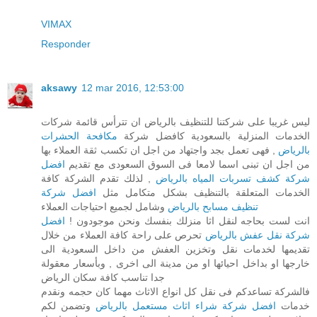
VIMAX
Responder
aksawy
12 mar 2016, 12:53:00
ليس غريبا على شركتنا للتنظيف بالرياض ان تترأس قائمة شركات
الخدمات المنزلية بالسعودية كافضل شركة
مكافحة الحشرات
بالرياض
, فهى تعمل بجد واجتهاد من اجل ان تكسب ثقة العملاء بها
من اجل ان تبنى اسما لامعا فى السوق السعودى مع تقديم
افضل
شركة كشف تسربات المياه بالرياض
, لذلك تقدم الشركة كافة
الخدمات المتعلقة بالتنظيف بشكل متكامل مثل
افضل شركة
تنظيف مسابح بالرياض
وشامل لجميع احتياجات العملاء
انت لست بحاجه لنقل اثا منزلك بنفسك ونحن موجودون !
افضل
شركة نقل عفش بالرياض
تحرص على راحة كافة العملاء من خلال
تقديمها لخدمات نقل وتخزين العفش من داخل السعودية الى
خارجها او بداخل احيائها او من مدينة الى اخرى , وبأسعار معقولة
جدا تناسب كافة سكان الرياض
فالشركة تساعدكم فى نقل كل انواع الاثاث مهما كان حجمه ونقدم
خدمات
افضل شركة شراء اثاث مستعمل بالرياض
وتضمن لكم