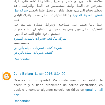
سلامة نقله بدون اى كسر او ضياع , فالشركة تعتمد على افراد
محترفين فى النقل وايضا متخصصين فى النقل والتركيب , فلا
تجعلك تحتاج الى شئ فقط عليك ان تتصل علينا بافضل
شركة نقل
عفش بالمدينة المنورة
وتبلغنا احتياجك بشكل محدد واترك الباقى
علينا
علما بانها تعتمد على مساحيق وسوائل ممتازة تساعدها فى
التنظيف بشكل مبهر وفى وقت قياسى تستطيع ان تستلم منزلك
لتستمتع بأقوى نتائج النظافة المبهره
شركة مكافحة حشرات بالمدينة المنورة
-------------
شركة كشف تسربات المياه بالرياض
كشف تسربات المياه بالرياض
Responder
Julie Bolton
11 abr 2016, 8:34:00
Gracias por compartir! Me gusta mucho su estilo de
escritura y si tiene problemas de correo electrónico, es
posible encontrar algunas soluciones útiles en
gmail email
login
Responder