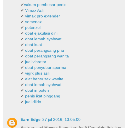
✔
vakum pembesar penis
✔
Vimax Asli
✔
vimax pro extender
✔
semenax
✔
potenzol
✔
obat ejakulasi dini
✔
obat lemah syahwat
✔
obat kuat
✔
obat perangsang pria
✔
obat perangsang wanita
✔
jual vibrator
✔
obat penyubur sperma
✔
vigrx plus asli
✔
alat bantu sex wanita
✔
obat lemah syahwat
✔
obat impoten
✔
penis ikat pinggang
✔
jual dildo
Earn Edge
27 jul 2016, 13:05:00
Packers and Movers Bangalore for A Complete Solution