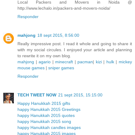
Local Packers and Movers in Noida @
http://www.lechalo.in/packers-and-movers-noida/
Responder
mahjong
18 sept 2015, 8:56:00
Really impressive post. I read it whole and going to share it
with my social circules. I enjoyed your article and planning
to rewrite it on my own blog.
mahjong
|
agario
|
minecraft
|
pacman
|
kizi
|
hulk
|
mickey
mouse games
|
sniper games
Responder
TECH TWEET NOW
21 sept 2015, 15:15:00
Happy Hanukkah 2015 gifts
happy Hanukkah 2015 Greetings
happy Hanukkah 2015 quotes
happy Hanukkah 2015 song
happy Hanukkah candles images
happy Hanukkah 2015 images