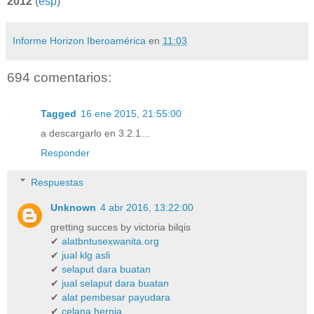
2012
(
esp
)
Informe Horizon Iberoamérica
en
11:03
694 comentarios:
Tagged
16 ene 2015, 21:55:00
a descargarlo en 3.2.1…
Responder
Respuestas
Unknown
4 abr 2016, 13:22:00
gretting succes by victoria bilqis
✔
alatbntusexwanita.org
✔
jual klg asli
✔
selaput dara buatan
✔
jual selaput dara buatan
✔
alat pembesar payudara
✔
celana hernia