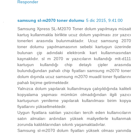
Responder
samsung sl-m2070 toner dolumu
5 dic 2015, 9:41:00
Samsung Xpress SL-M2070 Toner dolum yapılmaya müsait
kartuş kullanmakla birlikte ucuz dolum yapılması zor yazıcı
tonerleri arasında bulunmaktadır. Ucuz samsung 2070
toner dolumu yapılmamasının sebebi kartuşun üzerinde
bulunan çip adındaki elektronik kart kullanmasından
kaynaklıdır. sl m 2070 w yazıcıların kullandığı mlt-d111
kartuşun kullandığı chip detaylı çipler arasında
bulunduğundan pahalı chip fiyatları samsung m2070 toner
dolum dışında ucuz samsung m2070 muadil toner fiyatlarını
pahalı biçime getirmektedir.
Yalnızca dolum yapılarak kullanılmaya çalışıldığında kaliteli
kopyalama yapması mümkün olmadığından ilgili yazıcı
kartuşunun yenileme yapılarak kullanılması birim kopya
fiyatlarını yükseltmektedir.
Uygun fiyatlara satılan yazıcıları tercih eden kullanıcıların
satın almaları ardından yüksek maliyetlerle kullanmak
zorunda kaldıklarından sıkıntı yaşamaktadırlar.
Samsung sl-m2070 dolum fiyatları yüksek olması yanında