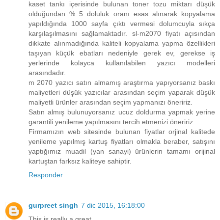
kaset tankı içerisinde bulunan toner tozu miktarı düşük
olduğundan % 5 doluluk oranı esas alınarak kopyalama
yapıldığında 1000 sayfa çıktı vermesi dolumcuyla sıkça
karşılaşılmasını sağlamaktadır. sl-m2070 fiyatı açısından
dikkate alınmadığında kaliteli kopyalama yapma özellikleri
taşıyan küçük ebatları nedeniyle gerek ev, gerekse iş
yerlerinde kolayca kullanılabilen yazıcı modelleri
arasındadır.
m 2070 yazıcı satın almamış araştırma yapıyorsanız baskı
maliyetleri düşük yazıcılar arasından seçim yaparak düşük
maliyetli ürünler arasından seçim yapmanızı öneririz.
Satın almış bulunuyorsanız ucuz doldurma yapmak yerine
garantili yenileme yapılmasını tercih etmenizi öneririz.
Firmamızın web sitesinde bulunan fiyatlar orjinal kalitede
yenileme yapılmış kartuş fiyatları olmakla beraber, satışını
yaptığımız muadil (yan sanayi) ürünlerin tamamı orijinal
kartuştan farksız kaliteye sahiptir.
Responder
gurpreet singh
7 dic 2015, 16:18:00
This is really a great.